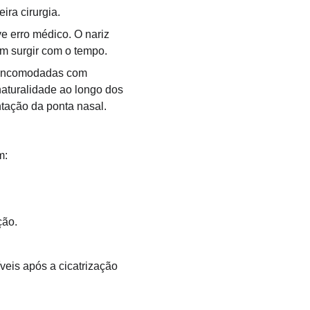
ira cirurgia.
 erro médico. O nariz 
m surgir com o tempo.
m incomodadas com 
naturalidade ao longo dos 
ntação da ponta nasal.
m:
ção.
veis após a cicatrização 