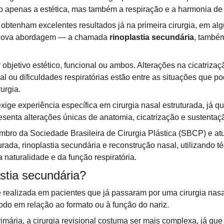
 apenas a estética, mas também a respiração e a harmonia de t
obtenham excelentes resultados já na primeira cirurgia, em al
a nova abordagem — a chamada
 rinoplastia secundária
, també
objetivo estético, funcional ou ambos. Alterações na cicatrizaç
l ou dificuldades respiratórias estão entre as situações que p
urgia.
xige experiência específica em cirurgia nasal estruturada, já qu
senta alterações únicas de anatomia, cicatrização e sustentaç
embro da Sociedade Brasileira de Cirurgia Plástica (SBCP) e at
turada, rinoplastia secundária e reconstrução nasal, utilizando 
 naturalidade e da função respiratória.
astia secundária?
é realizada em pacientes que já passaram por uma cirurgia nasal
o em relação ao formato ou à função do nariz.
rimária, a cirurgia revisional costuma ser mais complexa, já que