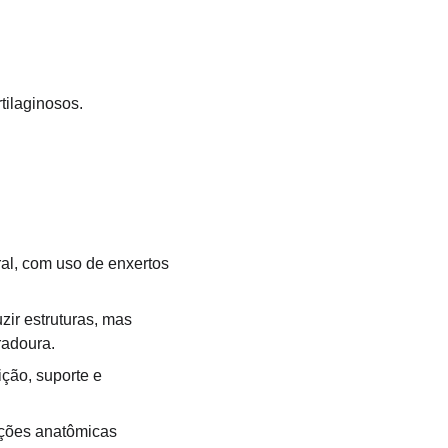
tilaginosos.
ral, com uso de enxertos 
ir estruturas, mas 
radoura.
ção, suporte e 
tações anatômicas 