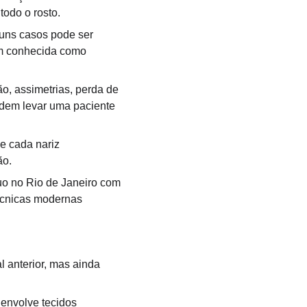
odo o rosto.
guns casos pode ser 
m conhecida como 
ão, assimetrias, perda de 
odem levar uma paciente 
e cada nariz 
ão.
uo no Rio de Janeiro com 
técnicas modernas 
 anterior, mas ainda 
 envolve tecidos 