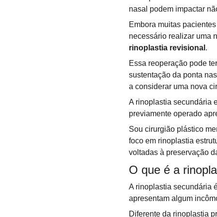
nasal podem impactar não
Embora muitas pacientes 
necessário realizar um
rinoplastia revisional
.
Essa reoperação pode ter 
sustentação da ponta nasa
a considerar uma nova cir
A rinoplastia secundária e
previamente operado apre
Sou cirurgião plástico m
foco em rinoplastia estru
voltadas à preservação da
O que é a rinopl
A rinoplastia secundária 
apresentam algum incômod
Diferente da rinoplastia p