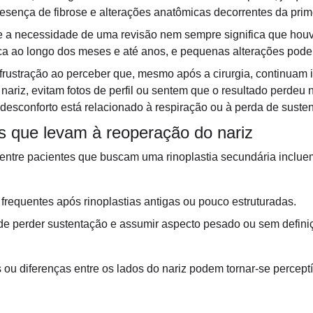
sença de fibrose e alterações anatômicas decorrentes da prime
e a necessidade de uma revisão nem sempre significa que houve
ica ao longo dos meses e até anos, e pequenas alterações pode
 frustração ao perceber que, mesmo após a cirurgia, continua
ariz, evitam fotos de perfil ou sentem que o resultado perdeu 
desconforto está relacionado à respiração ou à perda de suste
os que levam à reoperação do nariz
ntre pacientes que buscam uma rinoplastia secundária inclue
frequentes após rinoplastias antigas ou pouco estruturadas.
e perder sustentação e assumir aspecto pesado ou sem defini
ou diferenças entre os lados do nariz podem tornar-se perceptí