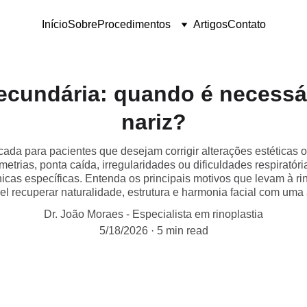
Início
Sobre
Procedimentos
Artigos
Contato
ecundária: quando é necessá
nariz?
icada para pacientes que desejam corrigir alterações estéticas 
imetrias, ponta caída, irregularidades ou dificuldades respiratór
cas específicas. Entenda os principais motivos que levam à rino
el recuperar naturalidade, estrutura e harmonia facial com uma
Dr. João Moraes - Especialista em rinoplastia
5/18/2026
5 min read