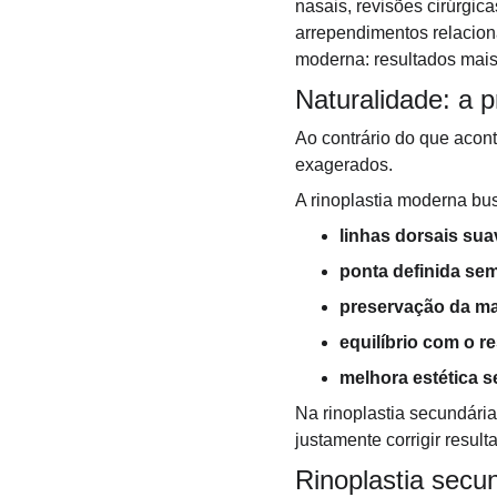
nasais, revisões cirúrgic
arrependimentos relaciona
moderna: resultados mais 
Naturalidade: a p
Ao contrário do que aconte
exagerados.
A rinoplastia moderna bu
linhas dorsais sua
ponta definida se
preservação da m
equilíbrio com o re
melhora estética se
Na rinoplastia secundária
justamente corrigir resul
Rinoplastia secu